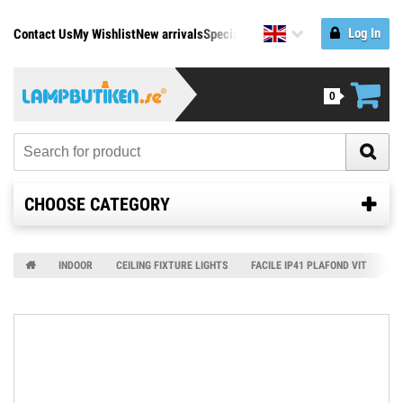
Log In
Contact Us
My Wishlist
New arrivals
Specials
Manufacturers
0
CHOOSE CATEGORY
INDOOR
CEILING FIXTURE LIGHTS
FACILE IP41 PLAFOND VIT