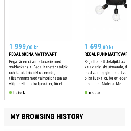
Elsäkerhet: KL.II
Montering: Skruvas i tak
Spänning: 220-240V
IP klass: IP41
Elanslutning: Kopplingsplint
1 999
1 699
,00 kr
,00 kr
REGAL SKENA MATTSVART
REGAL RUND MATTSVART
Regal är en rå armaturserie med
Regal har ett detaljrikt och
smideskänsla. Regal har ett detaljrik
karaktäristiskt utseende, ti
och karaktäristiskt utseende,
med valmöjligheten att välja
tillsammans med valmöjligheten att
olika ljuskällor, för ett egenar
välja mellan olika ljuskällor, för ett
utseende. Material Metall Sockel E27
egenartat utseende. Material Metall ...
Inkl. ljuskälla Nej ...
In stock
In stock
MY BROWSING HISTORY