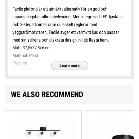
Facile plafond är ett utmärkt alternativ för en god och
anpassningsbar allmänbelysning. Med integrerad LED-ljuskälla
och 3-stegsdimmer som du enkelt reglerar med
väggströmbrytaren. Facile avger ett varmvitt ljus och passar
med sin stilrena och diskreta design in i de flesta hem.
Mått: 37,5x37,5x6 cm
Material: Plast
Färg: Vit
Learn more
Sockel: LED
Max watt: 24W
Medföljande ljuskällor: ja, integrerad LED
WE ALSO RECOMMEND
Watt medföljande ljuskällor: 24W
Utbytbar LED: Nej
Livslängd: 54 000h
Ljusstyrka: 2100 Lm
Färgtemperatur: 3000K
Dimbar: 3-stegs