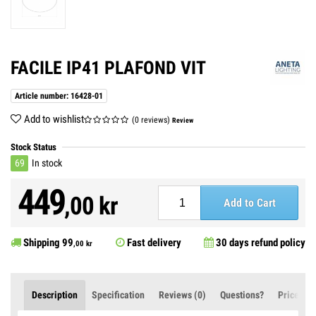
FACILE IP41 PLAFOND VIT
Article number: 16428-01
Add to wishlist
(0 reviews)
Review
Stock Status
69
In stock
449
,00 kr
Add to Cart
Shipping
99
Fast delivery
30 days refund policy
,00 kr
Description
Specification
Reviews (0)
Questions?
Price Ale