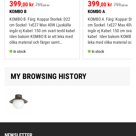
399
399
,00 kr
,00 kr
799
799
,00 kr
,00 kr
KOMBO B
KOMBO A
KOMBO B Färg: Koppar Storlek: D22
KOMBO A Färg: Koppar Storlek: D26
cm Sockel: 1xE27 Max 40W Ljuskälla
cm Sockel: 1xE27 Max 40W Ljuskälla
ingår ej Kabel: 150 cm svart textil kabel
ingår ej Kabel: 150 cm svart textil
Iden bakom KOMBO B är att leka med
kabel Iden bakom KOMBO A är att
olika material och färger samt
leka med olika material och 
innovativa former. Kombinationen av...
samt innovativa former. ...
In stock
In stock
MY BROWSING HISTORY
NEWSLETTER