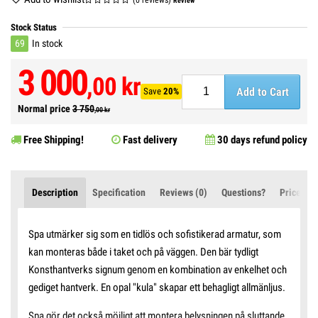
Review
Stock Status
69
In stock
3 000
,00 kr
Add to Cart
Save
20%
Normal price
3 750
,00 kr
Free Shipping!
Fast delivery
30 days refund policy
Description
Specification
Reviews (0)
Questions?
Price Ale
Spa utmärker sig som en tidlös och sofistikerad armatur, som
kan monteras både i taket och på väggen. Den bär tydligt
Konsthantverks signum genom en kombination av enkelhet och
gediget hantverk. En opal "kula" skapar ett behagligt allmänljus.
Spa gör det också möjligt att montera belysningen på sluttande