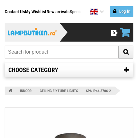
Log In
Contact Us
My Wishlist
New arrivals
Specials
Manufacturers
0
CHOOSE CATEGORY
INDOOR
CEILING FIXTURE LIGHTS
SPA IP44 3706-2