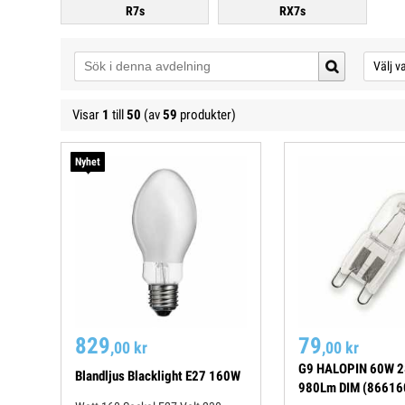
R7s
RX7s
Välj 
Visar
1
till
50
(av
59
produkter)
Nyhet
829
79
,00 kr
,00 kr
G9 HALOPIN 60W 
Blandljus Blacklight E27 160W
980Lm DIM (86616