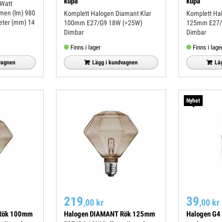
kupa
kupa
Komplett Halogen Diamant Klar
Komplett Ha
100mm E27/G9 18W (=25W)
125mm E27/
Dimbar
Dimbar
Finns i lager
Finns i lage
vagnen
Lägg i kundvagnen
Lä
Nyhet
219
39
,00 kr
,00 kr
Rök 100mm
Halogen DIAMANT Rök 125mm
Halogen G4