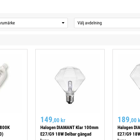
varumärke
Välj avdelning
149
189
,00 kr
,00 
Halogen DIAMANT Klar 100mm
Halogen DI
2800K
E27/G9 18W Delbar gängad
E27/G9 18W
0)