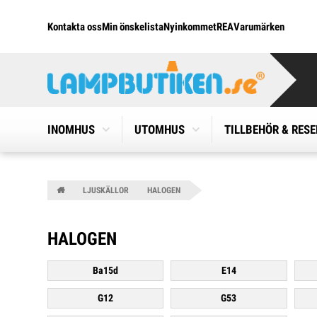
Kontakta oss
Min önskelista
Nyinkommet
REA
Varumärken
INOMHUS
UTOMHUS
TILLBEHÖR & RES
LJUSKÄLLOR
HALOGEN
HALOGEN
Ba15d
E14
G12
G53