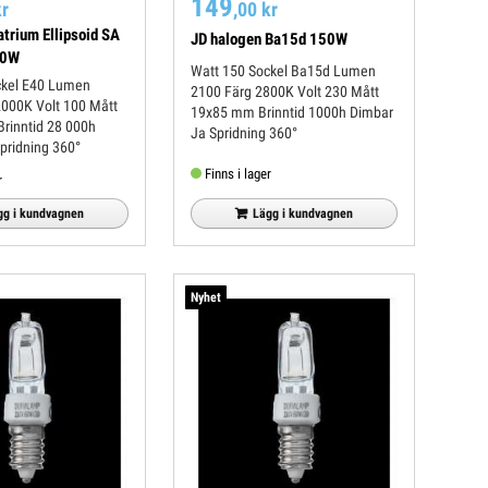
149
kr
,00 kr
trium Ellipsoid SA
JD halogen Ba15d 150W
50W
Watt 150 Sockel Ba15d Lumen
2100 Färg 2800K Volt 230 Mått
19x85 mm Brinntid 1000h Dimbar
Ja Spridning 360°
mbar Nej Spridning 360°
Finns i lager
r
Lägg i kundvagnen
gg i kundvagnen
Nyhet