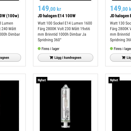
149
149
,00 kr
,00 
70W (100w)
JD halogen E14 100W
JD halogen
Watt 100 Sockel E14 Lumen 1600
Watt 130 Sockel E14 Lumen 1800
Färg 2800K Volt 230 Mått 19x66
Färg 2800K Volt 230 Mått 19x85
mm Brinntid 1000h Dimbar Ja
mm Brinntid 1000h Dimbar Ja
Spridning 360°
Spridning 36
Finns i lager
Finns i lage
vagnen
Lägg i kundvagnen
Lä
Nyhet
Nyhet