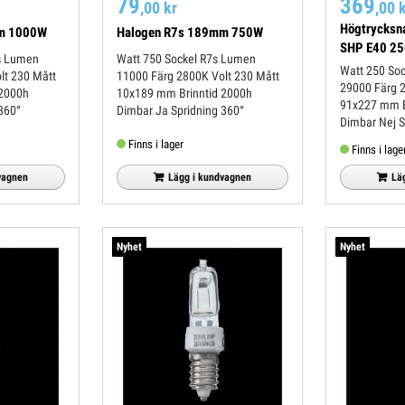
79
369
,00 kr
,00 
Högtrycksna
mm 1000W
Halogen R7s 189mm 750W
SHP E40 2
Watt 750 Sockel R7s Lumen
Watt 250 Sockel E40 Lumen
11000 Färg 2800K Volt 230 Mått
29000 Färg 2000K Volt 100 Mått
10x189 mm Brinntid 2000h
91x227 mm Brinntid 28 000h
ng 360°
Dimbar Ja Spridning 360°
Di
Finns i lager
Finns i lage
vagnen
Lägg i kundvagnen
Lä
Nyhet
Nyhet