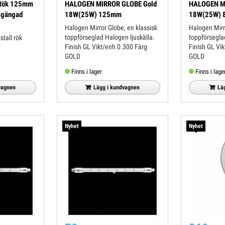
 Rök 125mm
HALOGEN MIRROR GLOBE Gold
HALOGEN M
 gängad
18W(25W) 125mm
18W(25W)
Halogen Mirror Globe, en klassisk
Halogen Mirr
toppförseglad Halogen ljuskälla.
toppförsegla
tall rök
Finish GL Vikt/enh 0.300 Färg
Finish GL Vikt/enh 0.150 Färg
GOLD
GOLD
Finns i lager
Finns i lage
Lägg i kundvagnen
Lä
vagnen
Nyhet
Nyhet