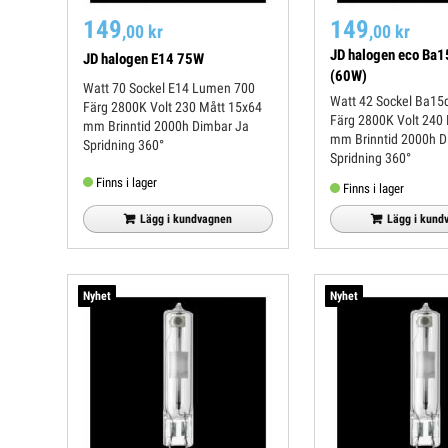
149
149
,00 kr
,00 kr
JD halogen eco Ba
JD halogen E14 75W
(60W)
Watt 70 Sockel E14 Lumen 700
Watt 42 Sockel Ba15d Lumen 900
Färg 2800K Volt 230 Mått 15x64
Färg 2800K Volt 240 Mått 19x66
mm Brinntid 2000h Dimbar Ja
mm Brinntid 2000h Dimbar Ja
Spridning 360°
Spridning 360°
Finns i lager
Finns i lager
Lägg i kundvagnen
Lägg i kund
Nyhet
Nyhet