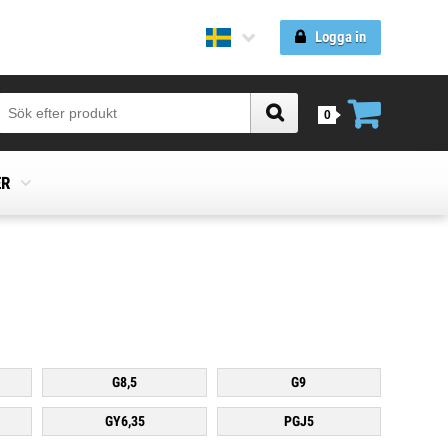
Logga in
0
ER
G8,5
G9
GY6,35
PGJ5