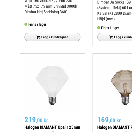
Watt 160 Sockel E27 Volt 230
Dimbar Ja Sockel G9 Watt
Mått 75x175 mm Brinntid 3000h
(Systemeffekt) 60 Lumen (lm) 980
Dimbar Nej Spridning 360°
Kelvin (K) 2800 Diameter (mm) 14
Höjd (mm)
Finns i lager
Finns i lager
Lägg i kundvagnen
Lägg i kund
219
169
,00 kr
,00 kr
Halogen DIAMANT Opal 125mm
Halogen DIAMANT 