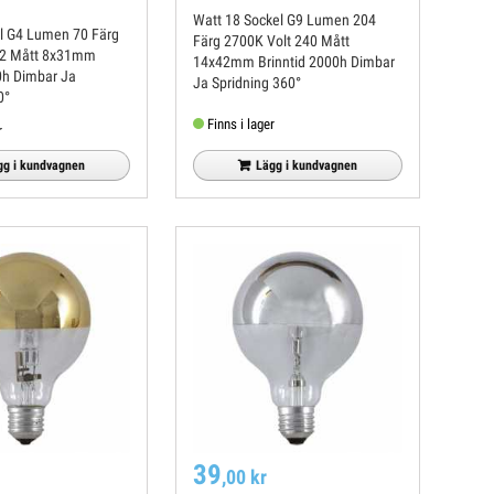
Watt 18 Sockel G9 Lumen 204
Färg 2700K Volt 240 Mått
14x42mm Brinntid 2000h Dimbar
r Ja
Ja Spridning 360°
0°
Finns i lager
r
gg i kundvagnen
Lägg i kundvagnen
39
,00 kr