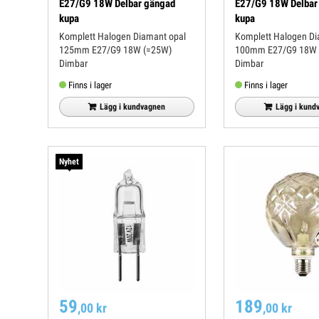
E27/G9 18W Delbar gängad
E27/G9 18W Delbar
kupa
kupa
Komplett Halogen Diamant opal
Komplett Halogen Di
125mm E27/G9 18W (=25W)
100mm E27/G9 18W 
Dimbar
Dimbar
Finns i lager
Finns i lager
Lägg i kundvagnen
Lägg i kund
Nyhet
59
189
,00 kr
,00 kr