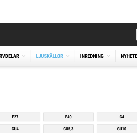
ERVDELAR
LJUSKÄLLOR
INREDNING
NYHET
E27
E40
G4
GU4
GU5,3
GU10