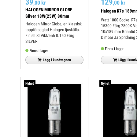
39
129
,00 kr
,00 kr
HALOGEN MIRROR GLOBE
Halogen R7s 189
Silver 18W(25W) 80mm
Watt 1000 Sockel R7s Lumen
Halogen Mirror Globe, en klassisk
15300 Färg 2800K Volt 230 Mått
toppförseglad Halogen ljuskälla.
10x189 mm Brinntid 2000h
Finish SI Vikt/enh 0.150 Färg
Dimbar Ja Spridni
SILVER
Finns i lager
Finns i lager
Lägg i kund
Lägg i kundvagnen
Nyhet
Nyhet