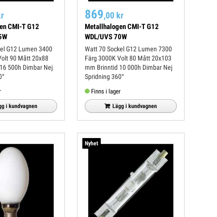
869
kr
,00 kr
gen CMI-T G12
Metallhalogen CMI-T G12
5W
WDL/UVS 70W
Watt 70 Sockel G12 Lumen 7300
Färg 3000K Volt 80 Mått 20x103
mm Brinntid 10 000h Dimbar Nej
0°
Spridning 360°
r
Finns i lager
gg i kundvagnen
Lägg i kundvagnen
Nyhet