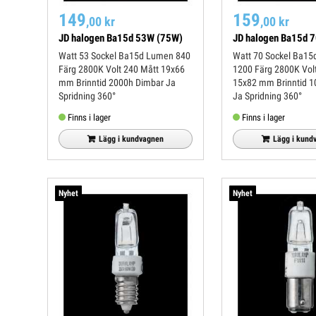
149
159
,00 kr
,00 kr
JD halogen Ba15d 53W (75W)
JD halogen Ba15d 
Watt 53 Sockel Ba15d Lumen 840
Watt 70 Sockel Ba15d Lumen
Färg 2800K Volt 240 Mått 19x66
1200 Färg 2800K Volt 240 Mått
mm Brinntid 2000h Dimbar Ja
15x82 mm Brinntid 1000h Dimbar
Spridning 360°
Ja Spridning 360°
Finns i lager
Finns i lager
Lägg i kundvagnen
Lägg i kund
Nyhet
Nyhet