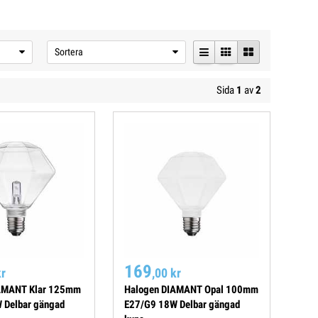
Sortera
Sida
1
av
2
169
kr
,00 kr
AMANT Klar 125mm
Halogen DIAMANT Opal 100mm
 Delbar gängad
E27/G9 18W Delbar gängad