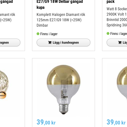
 gängad
E27/G9 18W Delbar gängad
pack
kupa
Watt 8 Sockel G4 Lumen 70 Färg
2900K Volt 12 Mått 8x31mm
amant rök
Komplett Halogen Diamant rök
Brinntid 2000h Dimba
(=25W)
125mm E27/G9 18W (=25W)
Spridning 36
Dimbar
Finns i lage
Finns i lager
Lä
vagnen
Lägg i kundvagnen
39
39
,00 kr
,00 kr