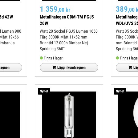
1 359
389
,00 kr
,00 
15d 42W
Metallhalogen CDM-TM PGJ5
Metallhalo
20W
WDL/UVS 3
Watt 20 Sockel PGJ5 Lumen 1650
Watt 35 Sockel G12 Lumen 3400
Färg 3000K Mått 11x52 mm
Färg 3000K Volt 90 Mått 20x88
Brinntid 12 000h Dimbar Nej
mm Brinntid 16 500h Dimbar Nej
Spridning 360°
Spridning 36
Finns i lager
Finns i lage
vagnen
Lägg i kundvagnen
Lä
Nyhet
Nyhet