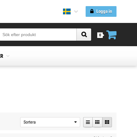
Logga in
0
ER
Sortera