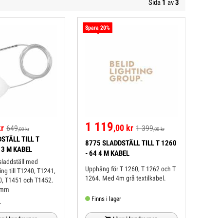
Sida
1
av
3
Spara 20%
1 119
kr
,00 kr
649
1 399
,00 kr
,00 kr
STÄLL TILL T
8775 SLADDSTÄLL TILL T 1260
 3 M KABEL
- 64 4 M KABEL
sladdställ med
Upphäng för T 1260, T 1262 och T
ng till T1240, T1241,
1264. Med 4m grå textilkabel.
0, T1451 och T1452.
00 mm
Finns i lager
r