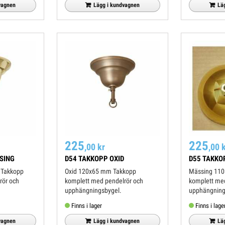
Lä
vagnen
Lägg i kundvagnen
225
225
,00 kr
,00 
SING
D54 TAKKOPP OXID
D55 TAKKO
 Takkopp
Oxid 120x65 mm Takkopp
Mässing 11
rör och
komplett med pendelrör och
komplett med
bygel.
upphängningsbygel.
upphängning
Finns i lager
Finns i lage
vagnen
Lägg i kundvagnen
Lä