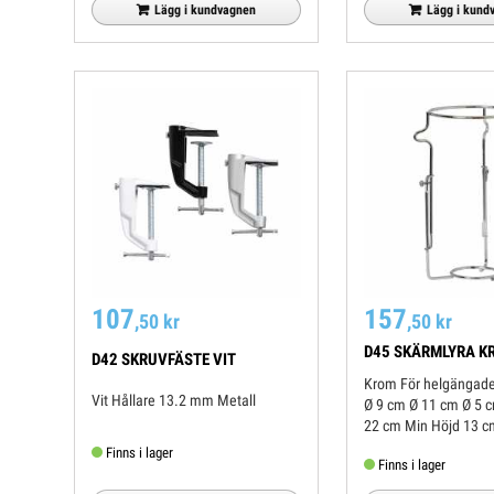
och smiter åt vid...
och smiter åt vid...
Lägg i kundvagnen
Lägg i kund
107
157
,50 kr
,50 kr
D45 SKÄRMLYRA K
D42 SKRUVFÄSTE VIT
Krom För helgängade lamphållare
Vit Hållare 13.2 mm Metall
Ø 9 cm Ø 11 cm Ø 5 cm Max H
Finns i lager
Finns i lager