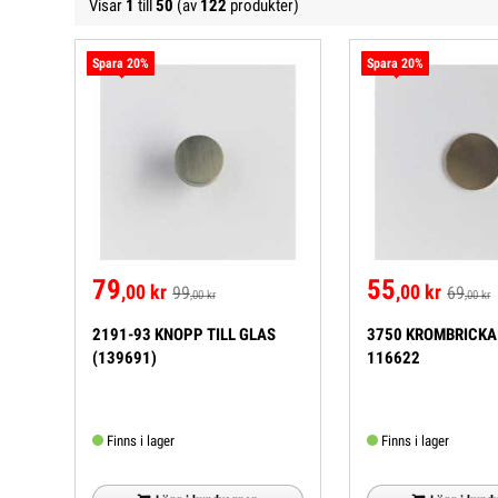
Visar
1
till
50
(av
122
produkter)
Spara 20%
Spara 20%
79
55
,00 kr
,00 kr
99
69
,00 kr
,00 kr
2191-93 KNOPP TILL GLAS
3750 KROMBRICKA 
(139691)
116622
Finns i lager
Finns i lager