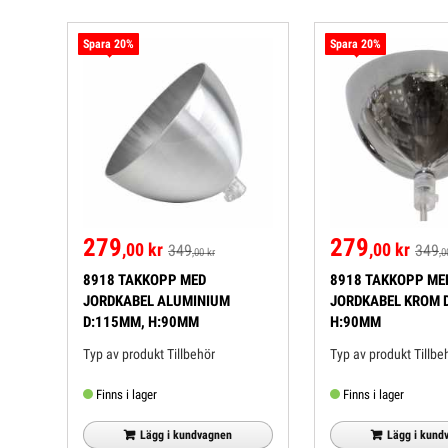
Spara 20%
Spara 20%
279
279
,00 kr
,00 kr
349
349
,00 kr
,0
8918 TAKKOPP MED
8918 TAKKOPP ME
JORDKABEL ALUMINIUM
JORDKABEL KROM 
D:115MM, H:90MM
H:90MM
Typ av produkt Tillbehör
Typ av produkt Ti
Finns i lager
Finns i lager
Lägg i kundvagnen
Lägg i kund