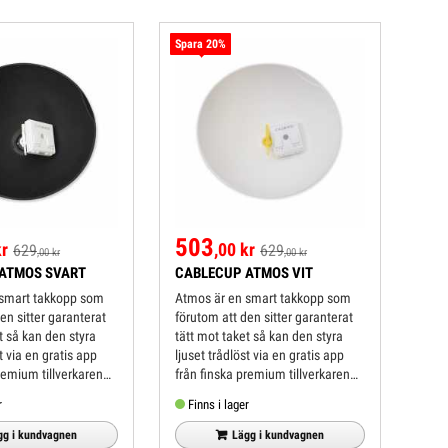
Spara 20%
503
kr
,00 kr
629
629
,00 kr
,00 kr
ATMOS SVART
CABLECUP ATMOS VIT
 smart takkopp som
Atmos är en smart takkopp som
en sitter garanterat
förutom att den sitter garanterat
t så kan den styra
tätt mot taket så kan den styra
t via en gratis app
ljuset trådlöst via en gratis app
remium tillverkaren
från finska premium tillverkaren
a appen kan du dimra
Casambi. Via appen kan du dimra
r
Finns i lager
tälla in olika
dina lampor, ställa in olika
..
scenarier för...
gg i kundvagnen
Lägg i kundvagnen