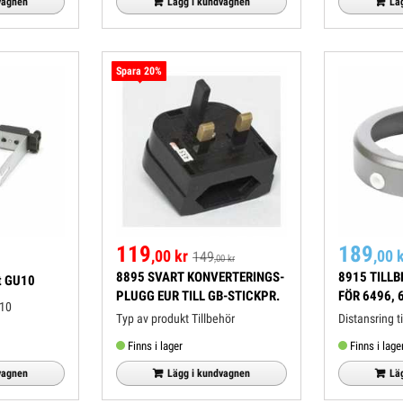
vagnen
Lägg i kundvagnen
Lä
Spara 20%
119
189
,00 kr
,00 
149
,00 kr
8895 SVART KONVERTERINGS-
8915 TILL
t GU10
PLUGG EUR TILL GB-STICKPR.
FÖR 6496, 
U10
Typ av produkt Tillbehör
Distansring t
Finns i lager
Finns i lage
vagnen
Lägg i kundvagnen
Lä