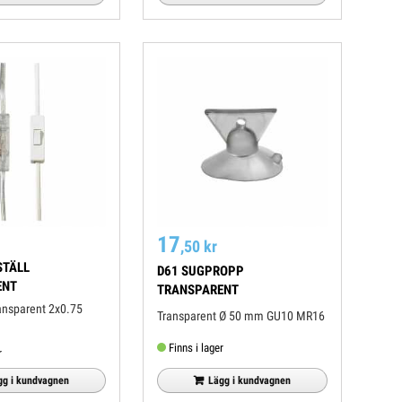
17
,50 kr
STÄLL
D61 SUGPROPP
ENT
TRANSPARENT
Transparent Ø 50 mm GU10 MR16
Finns i lager
r
Lägg i kundvagnen
gg i kundvagnen