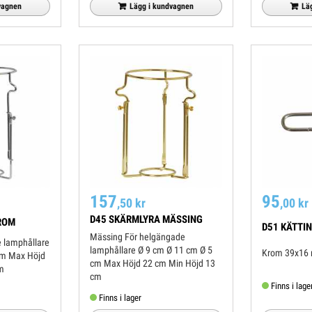
vagnen
Lä
Lägg i kundvagnen
157
95
,50 kr
,00 kr
D45 SKÄRMLYRA MÄSSING
ROM
D51 KÄTTI
Mässing För helgängade
lamphållare Ø 9 cm Ø 11 cm Ø 5
öjd
cm Max Höjd 22 cm Min Höjd 13
22 cm Min Höjd 13 cm
cm
Finns i lage
Finns i lager