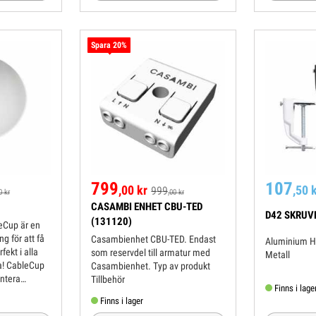
Spara 20%
799
107
,00 kr
,50 
999
0 kr
,00 kr
CASAMBI ENHET CBU-TED
D42 SKRUV
(131120)
eCup är en
g för att få
Casambienhet CBU-TED. Endast
Aluminium Hållare 13.2 mm
fekt i alla
som reservdel till armatur med
Metall
a! CableCup
Casambienhet. Typ av produkt
ontera
Tillbehör
Finns i lage
 den unikt
Finns i lager
passar sig