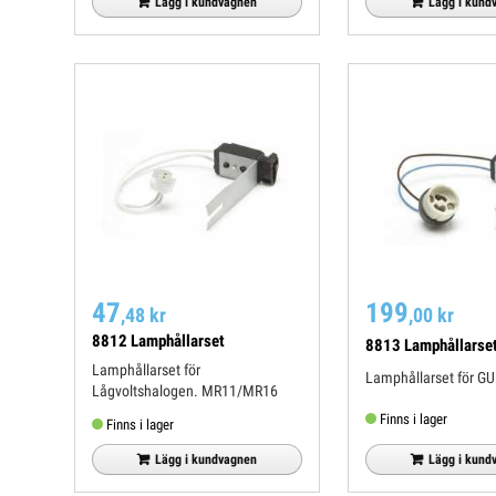
Lägg i kundvagnen
Lägg i kund
47
199
,48 kr
,00 kr
8812 Lamphållarset
8813 Lamphållarse
Lamphållarset för
Lamphållarset för G
Lågvoltshalogen. MR11/MR16
Finns i lager
Finns i lager
Lägg i kund
Lägg i kundvagnen