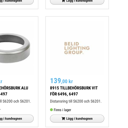
Lägg i kundvagnen
gg i kundvagnen
139
kr
,00 kr
BEHÖRSBURK ALU
8915 TILLBEHÖRSBURK VIT
6497
FÖR 6496, 6497
ill S6200 och S6201.
Distansring till S6200 och S6201.
r
Finns i lager
gg i kundvagnen
Lägg i kundvagnen