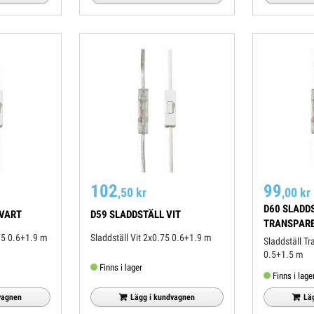
102
99
,50 kr
,00 kr
D60 SLADD
SVART
D59 SLADDSTÄLL VIT
TRANSPAR
t 2x0.75 0.6+1.9 m
Sladdställ Vit 2x0.75 0.6+1.9 m
Sladdställ Transparent 2x0.75
0.5+1.5 m
Finns i lager
Finns i lage
vagnen
Lägg i kundvagnen
Lä