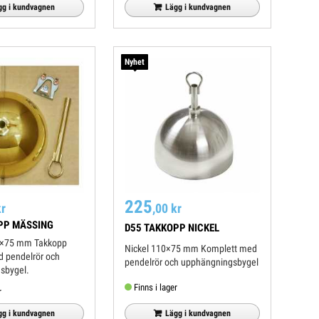
gg i kundvagnen
Lägg i kundvagnen
Nyhet
225
kr
,00 kr
PP MÄSSING
D55 TAKKOPP NICKEL
0×75 mm Takkopp
Nickel 110×75 mm Komplett med
 pendelrör och
pendelrör och upphängningsbygel
sbygel.
Finns i lager
r
Lägg i kundvagnen
gg i kundvagnen