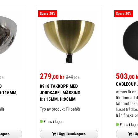
Spara 20%
Spara 20%
279
503
,00 kr
,00 
349
0 kr
,00 kr
CABLECUP 
D
8918 TAKKOPP MED
Atmos är en
D:115MM,
JORDKABEL MÄSSING
förutom att d
D:115MM, H:90MM
tätt mot take
llbehör
Typ av produkt Tillbehör
ljuset trådlös
från finska p
Casambi. Vi
Finns i lager
Finns i lage
dina lampor, s
scenarier för.
vagnen
Lägg i kundvagnen
Lä