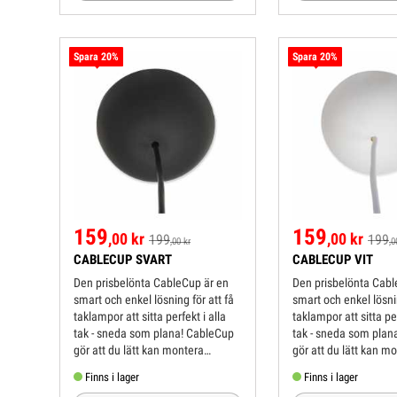
Spara 20%
Spara 20%
159
159
,00 kr
,00 kr
199
199
,00 kr
,0
CABLECUP SVART
CABLECUP VIT
Den prisbelönta CableCup är en
Den prisbelönta Cabl
smart och enkel lösning för att få
smart och enkel lösnin
taklampor att sitta perfekt i alla
taklampor att sitta per
tak - sneda som plana! CableCup
tak - sneda som plan
gör att du lätt kan montera
gör att du lätt kan m
takkopp och lampa då den unikt
takkopp och lampa då
Finns i lager
Finns i lager
vrängbara koppen anpassar sig
vrängbara koppen an