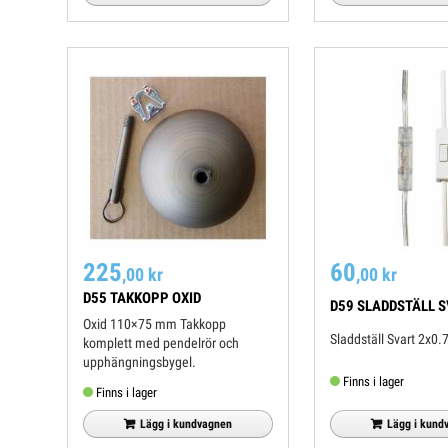
225
60
,00 kr
,00 kr
D55 TAKKOPP OXID
D59 SLADDSTÄLL 
Oxid 110×75 mm Takkopp
Sladdställ Svar
komplett med pendelrör och
upphängningsbygel.
Finns i lager
Finns i lager
Lägg i kundvagnen
Lägg i kund