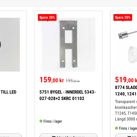
Spara 20%
Spara 20%
159
519
,00 kr
,00 
199
,00 kr
8774 SLADD
TILL LED
5751 BYGEL - INNERDEL 5343-
1240, 1241
027-028+2 SKRC 01102
Transparent 
kromkascheri
T1245, T145
Längd 30
Finns i lager
Finns i lage