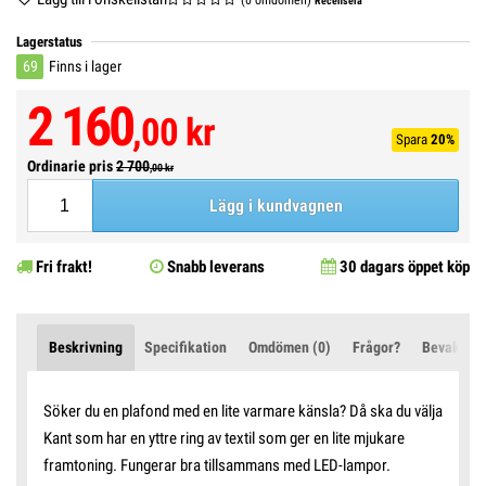
Recensera
Lagerstatus
69
Finns i lager
2 160
,00 kr
Spara
20%
Ordinarie pris
2 700
,00 kr
Lägg i kundvagnen
Fri frakt!
Snabb leverans
30 dagars öppet köp
Beskrivning
Specifikation
Omdömen (0)
Frågor?
Bevaka pr
Söker du en plafond med en lite varmare känsla? Då ska du välja
Kant som har en yttre ring av textil som ger en lite mjukare
framtoning. Fungerar bra tillsammans med LED-lampor.