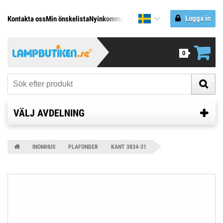
Logga in
Kontakta oss
Min önskelista
Nyinkommet
REA
Varumärken
0
VÄLJ AVDELNING
INOMHUS
PLAFONDER
KANT 3834-31