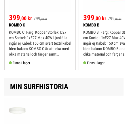
399
399
,00 kr
,00 kr
799
799
,00 kr
,00 kr
KOMBO C
KOMBO B
KOMBO C Färg: Koppar Storlek: D27
KOMBO B Färg: Koppar Storlek: D22
cm Sockel: 1xE27 Max 40W Ljuskälla
cm Sockel: 1xE27 Max 40W Ljuskälla
ingår ej Kabel: 150 cm svart textil kabel
ingår ej Kabel: 150 cm svart textil kabel
Iden bakom KOMBO C är att leka med
Iden bakom KOMBO B är att
olika material och färger samt
olika material och färger sa
innovativa former. Kombinationen av...
innovativa former.
Finns i lager
Finns i lager
MIN SURFHISTORIA